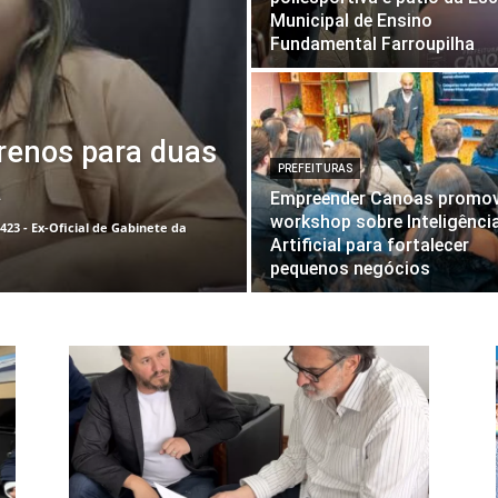
Municipal de Ensino
Fundamental Farroupilha
rrenos para duas
PREFEITURAS
a
Empreender Canoas promo
workshop sobre Inteligênci
3423 - Ex-Oficial de Gabinete da
Artificial para fortalecer
pequenos negócios