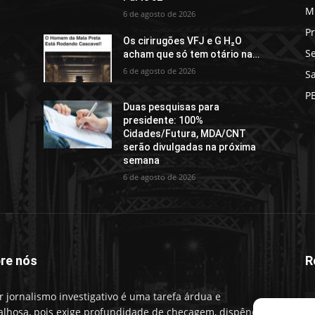
M
6 de agosto de 2026
Pr
Os cirirugões VFJ e G H₂O
S
acham que só tem otário na…
6 de agosto de 2026
S
P
Duas pesquisas para
presidente: 100%
Cidades/Futura, MDA/CNT
serão divulgadas na próxima
semana
6 de agosto de 2026
re nós
R
r jornalismo investigativo é uma tarefa árdua e
alhosa, pois exige profundidade de checagem, dispêndio