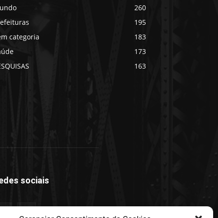
undo
260
efeituras
195
em categoria
183
aúde
173
ESQUISAS
163
edes sociais