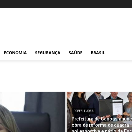
ECONOMIA
SEGURANÇA
SAÚDE
BRASIL
PREFEITURAS
Prefeitura de Canoas anunc
obra de reforma de quadra
poliesportiva e pátio da Es