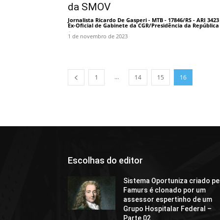
da SMOV
Jornalista Ricardo De Gasperi - MTB - 17846/RS - ARI 3423 
Ex-Oficial de Gabinete da CGR/Presidência da República
-
1 de novembro de 2023
...
1
14
15
16
Escolhas do editor
Sistema Oportuniza criado pe
Famurs é clonado por um
assessor espertinho de um
Grupo Hospitalar Federal –
Parte 02