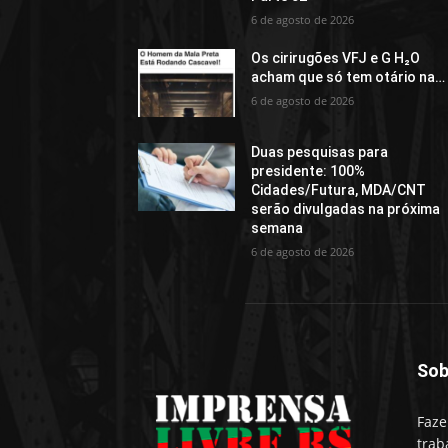
6 de agosto de 2026
Os cirirugões VFJ e G H₂O
acham que só tem otário na…
6 de agosto de 2026
Duas pesquisas para
presidente: 100%
Cidades/Futura, MDA/CNT
serão divulgadas na próxima
semana
6 de agosto de 2026
Sob
Faze
trab