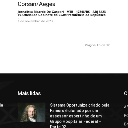
Corsan/Aegea
-
Jornalista Ricardo De Gasperi - MTB - 17846/RS - ARI 3423 -
Ex-Oficial de Gabinete da CGR/Presidência da República
-
1 de novembro de 2023
Página 16 de 16
Mais lidas
C
la
Sistema Oportuniza criado pela
A
Famurs é clonado por um
Po
assessor espertinho de um
Grupo Hospitalar Federal –
Br
Parte 02