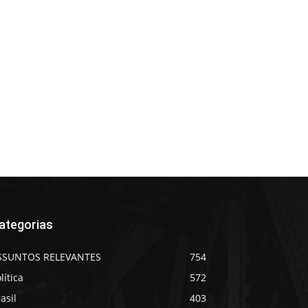
ategorias
SSUNTOS RELEVANTES
754
lítica
572
asil
403