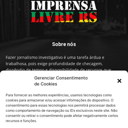
Sobre nós
Fazer jornalismo investigativo é uma tarefa árdua e
trabalhosa, pois exige profundidade de checagem,
dispêndio de tempo e disponibilidade de recursos que
influenciam na qualidade de informação e conteúdo. A
Gerenciar Consentimento
Imprensa Livre RS faz um Jornalismo independente,
de Cookies
baseado em fatos, não em narrativas ou opiniões políticas.
Para fornecer as melhores experiências, usamos tecnologias como
cookies para armazenar e/ou acessar informações do dispositivo. O
Contato:
contato@imprensalivrers.com.br
consentimento para essas tecnologias nos permitirá processar dados
como comportamento de navegação ou IDs exclusivos neste site. Não
consentir ou retirar o consentimento pode afetar negativamente certos
recursos e funções.
Redes sociais