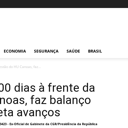
ECONOMIA
SEGURANÇA
SAÚDE
BRASIL
stão do HU Canoas, faz...
0 dias à frente da
noas, faz balanço
eta avanços
I 3423 - Ex-Oficial de Gabinete da CGR/Presidência da República