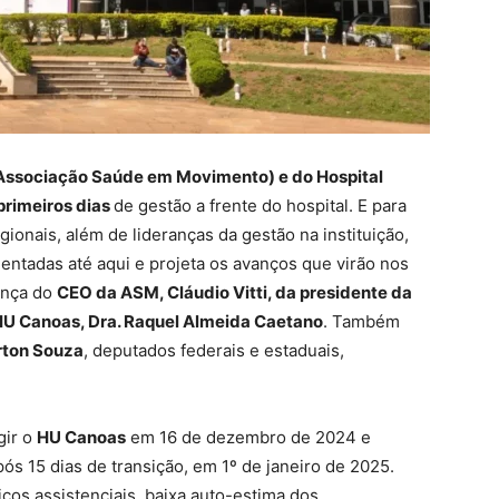
ssociação Saúde em Movimento) e do Hospital
primeiros dias
de gestão a frente do hospital. E para
gionais, além de lideranças da gestão na instituição,
ntadas até aqui e projeta os avanços que virão nos
ença do
CEO da ASM, Cláudio Vitti, da presidente da
o HU Canoas, Dra. Raquel Almeida Caetano
. Também
irton Souza
, deputados federais e estaduais,
gir o
HU Canoas
em 16 de dezembro de 2024 e
ós 15 dias de transição, em 1º de janeiro de 2025.
ços assistenciais, baixa auto-estima dos