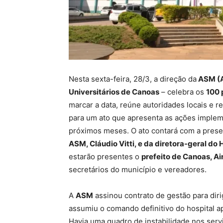
Nesta sexta-feira, 28/3, a direção da
ASM (A
Universitários de Canoas
– celebra os
100 
marcar a data, reúne autoridades locais e re
para um ato que apresenta as ações impleme
próximos meses. O ato contará com a pres
ASM, Cláudio Vitti, e da diretora-geral d
estarão presentes o
prefeito de Canoas, A
secretários do município e vereadores.
A
ASM
assinou contrato de gestão para diri
assumiu o comando definitivo do hospital ap
Havia uma quadro de instabilidade nos servi