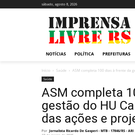
sábado, agosto 8, 2026
NOTÍCIAS
POLÍTICA
PREFEITURAS
Início
Saúde
ASM completa 100 dias à frente da ge
Saúde
ASM completa 10
gestão do HU Ca
das ações e proj
Por
Jornalista Ricardo De Gasperi - MTB - 17846/RS - AR