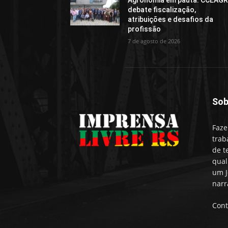
Agronomia em pauta: CCEAG
debate fiscalização,
atribuições e desafios da
profissão
7 de agosto de 2026
Sob
Faze
trab
de t
qual
um J
narr
Cont