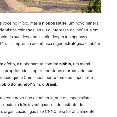
a você no início, mas a
niobobaotite
, um novo mineral
ientistas chineses, atraiu o interesse da indústria em
ncio da sua descoberta não despertou apenas o
atéria: a imprensa econômica e geoestratégica também
om efeito, a niobobaotite contém
nióbio
, um metal
 suas propriedades supercondutoras e produzido num
verdade que a China atualmente tem que importá-lo
 nióbio do mundo?
Sim, o
Brasil
.
ado este novo tipo de mineral, que os especialistas
ribuída a três investigadores do Instituto de
, organização ligada ao CNNC, e já foi oficialmente