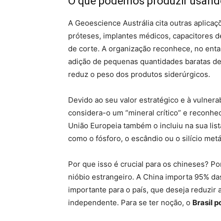
O que podemos produzir usand
A Geoescience Austrália cita outras aplicaç
próteses, implantes médicos, capacitores d
de corte. A organização reconhece, no entan
adição de pequenas quantidades baratas de
reduz o peso dos produtos siderúrgicos.
Devido ao seu valor estratégico e à vulnera
considera-o um “mineral crítico” e reconhec
União Europeia também o incluiu na sua lis
como o fósforo, o escândio ou o silício metá
Por que isso é crucial para os chineses? P
nióbio estrangeiro. A China importa 95% da
importante para o país, que deseja reduzir 
independente. Para se ter noção, o
Brasil 