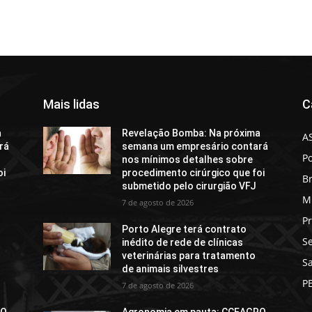
Mais lidas
C
a
Revelação Bomba: Na próxima
A
rá
semana um empresário contará
Po
nos mínimos detalhes sobre
oi
procedimento cirúrgico que foi
Br
submetido pelo cirurgião VFJ
M
7 de agosto de 2026
Pr
Porto Alegre terá contrato
S
inédito de rede de clínicas
veterinárias para tratamento
S
de animais silvestres
P
7 de agosto de 2026