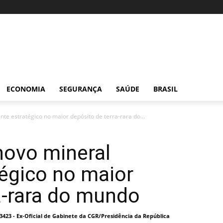
ECONOMIA
SEGURANÇA
SAÚDE
BRASIL
te estratégico no maior depósito de terra-rara do...
novo mineral
égico no maior
a-rara do mundo
I 3423 - Ex-Oficial de Gabinete da CGR/Presidência da República