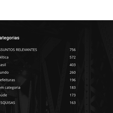
ategorias
SSUNTOS RELEVANTES
756
lítica
572
asil
403
undo
260
efeituras
196
em categoria
183
aúde
173
ESQUISAS
163