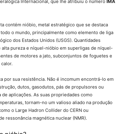
ralógica Internacional, que lhe atribuiu o número
IMA
ita contém nióbio, metal estratégico que se destaca
m todo o mundo, principalmente como elemento de liga
ológico dos Estados Unidos (USGS). Quantidades
e alta pureza e níquel-nióbio em superligas de níquel-
entes de motores a jato, subconjuntos de foguetes e
calor.
ica por sua resistência. Não é incomum encontrá-lo em
nstrução, dutos, gasodutos, pás de propulsores ou
a de aplicações. As suas propriedades como
mperaturas, tornam-no um valioso aliado na produção
 como o Large Hadron Collider do CERN ou
de ressonância magnética nuclear (NMR).