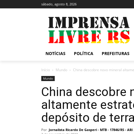
sábado, agosto 8, 2026
NOTÍCIAS
POLÍTICA
PREFEITURAS
Início
Mundo
China descobre novo mineral altamen
Mundo
China descobre 
altamente estrat
depósito de terr
Por
Jornalista Ricardo De Gasperi - MTB - 17846/RS - AR