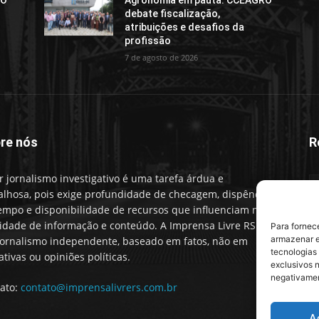
RO
Agronomia em pauta: CCEAGRO
debate fiscalização,
atribuições e desafios da
profissão
7 de agosto de 2026
re nós
R
r jornalismo investigativo é uma tarefa árdua e
alhosa, pois exige profundidade de checagem, dispêndio
empo e disponibilidade de recursos que influenciam na
idade de informação e conteúdo. A Imprensa Livre RS faz
Para fornec
armazenar e
ornalismo independente, baseado em fatos, não em
tecnologias
ativas ou opiniões políticas.
exclusivos n
negativamen
ato:
contato@imprensalivrers.com.br
A