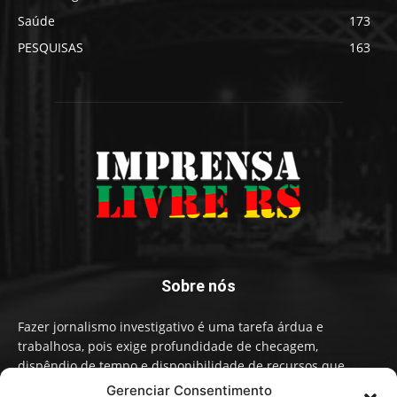
Saúde
173
PESQUISAS
163
Sobre nós
Fazer jornalismo investigativo é uma tarefa árdua e
trabalhosa, pois exige profundidade de checagem,
dispêndio de tempo e disponibilidade de recursos que
influenciam na qualidade de informação e conteúdo. A
Gerenciar Consentimento