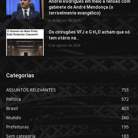
Andrei Rodrigues em meio à tensão com
gabinete de André Mendonça (o
terrivelmente evangélico)
6 de agosto de 2026
Os cirirugões VFJ e G H₂O acham que só
tem otário na…
6 de agosto de 2026
Categorias
ASSUNTOS RELEVANTES
755
Política
572
Brasil
403
Mundo
260
Prefeituras
195
Sem categoria
183