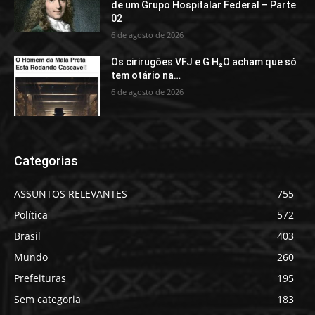
de um Grupo Hospitalar Federal – Parte
02
6 de agosto de 2026
Os cirirugões VFJ e G H₂O acham que só
tem otário na…
6 de agosto de 2026
Categorias
ASSUNTOS RELEVANTES
755
Política
572
Brasil
403
Mundo
260
Prefeituras
195
Sem categoria
183