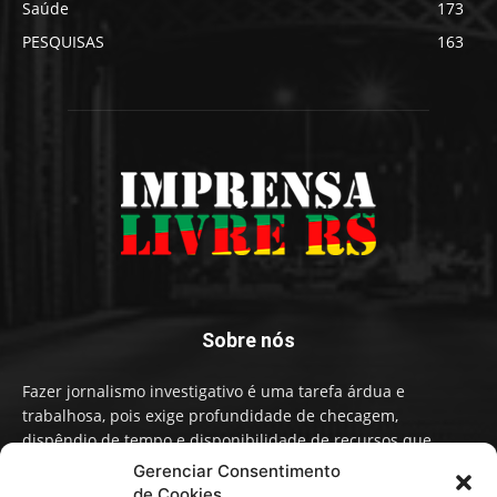
Saúde
173
PESQUISAS
163
Sobre nós
Fazer jornalismo investigativo é uma tarefa árdua e
trabalhosa, pois exige profundidade de checagem,
dispêndio de tempo e disponibilidade de recursos que
influenciam na qualidade de informação e conteúdo. A
Gerenciar Consentimento
Imprensa Livre RS faz um Jornalismo independente,
de Cookies