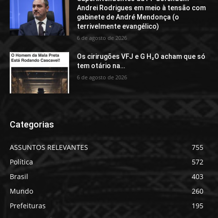
Andrei Rodrigues em meio à tensão com
gabinete de André Mendonça (o
terrivelmente evangélico)
6 de agosto de 2026
Os cirirugões VFJ e G H₂O acham que só
tem otário na…
6 de agosto de 2026
Categorias
ASSUNTOS RELEVANTES
755
Política
572
Brasil
403
Mundo
260
Prefeituras
195