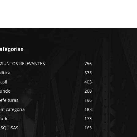
ategorias
SSUNTOS RELEVANTES
756
lítica
573
asil
403
undo
260
efeituras
196
em categoria
183
aúde
173
ESQUISAS
163