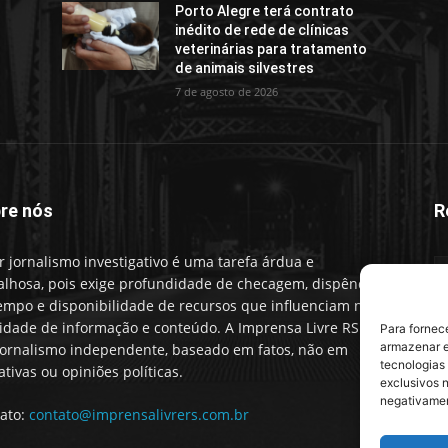
Porto Alegre terá contrato
inédito de rede de clínicas
veterinárias para tratamento
de animais silvestres
7 de agosto de 2026
re nós
R
r jornalismo investigativo é uma tarefa árdua e
alhosa, pois exige profundidade de checagem, dispêndio
empo e disponibilidade de recursos que influenciam na
idade de informação e conteúdo. A Imprensa Livre RS faz
Para fornec
armazenar e
ornalismo independente, baseado em fatos, não em
tecnologias
ativas ou opiniões políticas.
exclusivos n
negativamen
ato:
contato@imprensalivrers.com.br