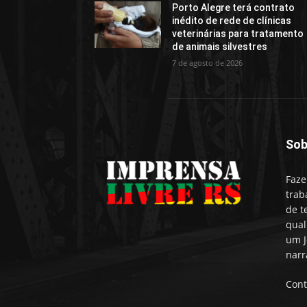
Porto Alegre terá contrato
inédito de rede de clínicas
veterinárias para tratamento
de animais silvestres
7 de agosto de 2026
Sob
Faze
trab
de t
qual
um J
narr
Cont