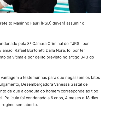
refeito Maninho Fauri (PSD) deverá assumir o
 condenado pela 8ª Câmara Criminal do TJRS , por
amão, Rafael Bortoletti Dalla Nora, foi por ter
o da vítima e por delito previsto no artigo 343 do
u vantagem a testemunhas para que negassem os fatos
do julgamento, Desembargadora Vanessa Gastal de
nto de que a conduta do homem corresponde ao tipo
l. Película foi condenado a 6 anos, 4 meses e 18 dias
m regime semiaberto.