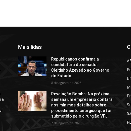
Mais lidas
C
Republicanos confirma a
A
candidatura do senador
Po
o
Cleitinho Azevedo ao Governo
do Estado
Br
8 de agosto de 2026
M
a
Revelação Bomba: Na próxima
Pr
rá
semana um empresário contará
S
nos mínimos detalhes sobre
oi
procedimento cirúrgico que foi
S
submetido pelo cirurgião VFJ
P
7 de agosto de 2026