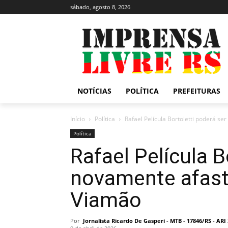
sábado, agosto 8, 2026
NOTÍCIAS
POLÍTICA
PREFEITURAS
Início
Política
Rafael Película Bortoletti poderá s
Política
Rafael Película B
novamente afast
Viamão
Por
Jornalista Ricardo De Gasperi - MTB - 17846/RS - AR