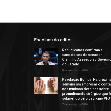
Escolhas do editor
Republicanos confirma a
candidatura do senador
Cleitinho Azevedo ao Govern
do Estado
8 de agosto de 2026
Revelação Bomba: Na próxim
semana um empresário conta
nos mínimos detalhes sobre
procedimento cirúrgico que f
submetido pelo cirurgião VFJ
7 de agosto de 2026