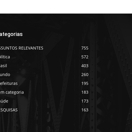
ategorias
SSUNTOS RELEVANTES
755
lítica
572
asil
403
undo
260
efeituras
195
em categoria
183
aúde
173
ESQUISAS
163