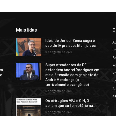
Mais lidas
C
Ideia de Jerico: Zema sugere
A
uso de IA pra substituir juízes
Po
6 de agosto de 2026
Br
M
Superintendentes da PF
em
defendem Andrei Rodrigues em
Pr
de
meio à tensão com gabinete de
André Mendonça (o
S
terrivelmente evangélico)
S
6 de agosto de 2026
P
Os cirirugões VFJ e G H₂O
acham que só tem otário na…
6 de agosto de 2026