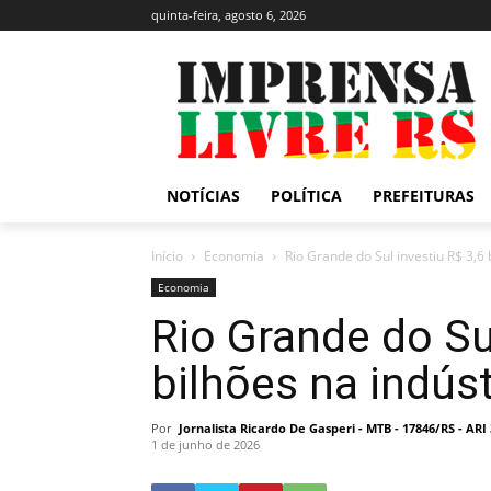
quinta-feira, agosto 6, 2026
NOTÍCIAS
POLÍTICA
PREFEITURAS
Início
Economia
Rio Grande do Sul investiu R$ 3,6
Economia
Rio Grande do Su
bilhões na indús
Por
Jornalista Ricardo De Gasperi - MTB - 17846/RS - AR
1 de junho de 2026