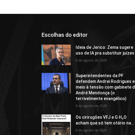
Escolhas do editor
Ideia de Jerico: Zema sugere
uso de IA pra substituir juízes
6 de agosto de 2026
Superintendentes da PF
defendem Andrei Rodrigues 
meio à tensão com gabinete 
André Mendonça (o
terrivelmente evangélico)
6 de agosto de 2026
Os cirirugões VFJ e G H₂O
acham que só tem otário na…
6 de agosto de 2026