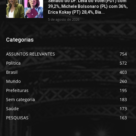
Senado do DF: Leila do Volei (PDT) com
39,2%, Michele Bolsonaro (PL) com 36%,
Erica Kokay (PT) 28,4%, Bia...
5 de agosto de 2026
Categorias
ASSUNTOS RELEVANTES
754
Política
572
Brasil
403
Mundo
260
Prefeituras
195
Sem categoria
183
Saúde
173
PESQUISAS
163