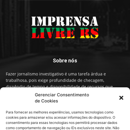
Sobre nós
Fazer jornalismo investigativo é uma tarefa árdua e
trabalhosa, pois exige profundidade de checagem,
dispêndio de tempo e disponibilidade de recursos que
influenciam na qualidade de informação e conteúdo. A
Gerenciar Consentimento
Imprensa Livre RS faz um Jornalismo independente,
de Cookies
baseado em fatos, não em narrativas ou opiniões políticas.
Para fornecer as melhores experiências, usamos tecnologias como
cookies para armazenar e/ou acessar informações do dispositivo. O
Contato:
contato@imprensalivrers.com.br
consentimento para essas tecnologias nos permitirá processar dados
como comportamento de navegação ou IDs exclusivos neste site. Não