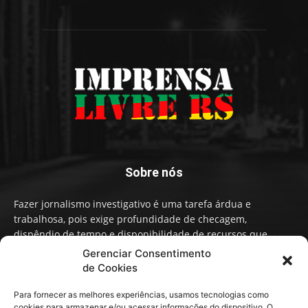
Sobre nós
Fazer jornalismo investigativo é uma tarefa árdua e
trabalhosa, pois exige profundidade de checagem,
dispêndio de tempo e disponibilidade de recursos que
influenciam na qualidade de informação e conteúdo. A
Gerenciar Consentimento
Imprensa Livre RS faz um Jornalismo independente,
de Cookies
baseado em fatos, não em narrativas ou opiniões políticas.
Para fornecer as melhores experiências, usamos tecnologias como
cookies para armazenar e/ou acessar informações do dispositivo. O