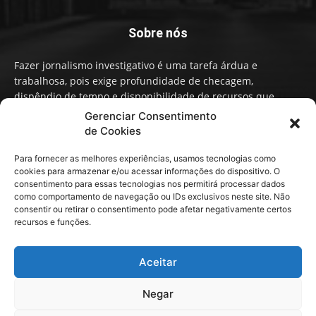
Sobre nós
Fazer jornalismo investigativo é uma tarefa árdua e
trabalhosa, pois exige profundidade de checagem,
dispêndio de tempo e disponibilidade de recursos que
influenciam na qualidade de informação e conteúdo. A
Gerenciar Consentimento
Imprensa Livre RS faz um Jornalismo independente,
de Cookies
baseado em fatos, não em narrativas ou opiniões políticas.
Para fornecer as melhores experiências, usamos tecnologias como
cookies para armazenar e/ou acessar informações do dispositivo. O
Contato:
contato@imprensalivrers.com.br
consentimento para essas tecnologias nos permitirá processar dados
como comportamento de navegação ou IDs exclusivos neste site. Não
consentir ou retirar o consentimento pode afetar negativamente certos
recursos e funções.
Redes sociais
Aceitar
Negar