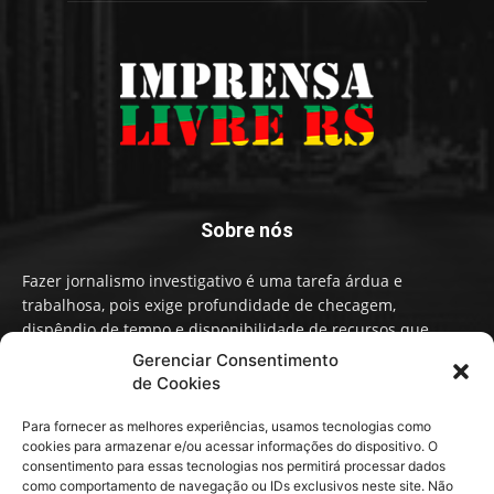
Sobre nós
Fazer jornalismo investigativo é uma tarefa árdua e
trabalhosa, pois exige profundidade de checagem,
dispêndio de tempo e disponibilidade de recursos que
influenciam na qualidade de informação e conteúdo. A
Gerenciar Consentimento
Imprensa Livre RS faz um Jornalismo independente,
de Cookies
baseado em fatos, não em narrativas ou opiniões políticas.
Para fornecer as melhores experiências, usamos tecnologias como
cookies para armazenar e/ou acessar informações do dispositivo. O
Contato:
contato@imprensalivrers.com.br
consentimento para essas tecnologias nos permitirá processar dados
como comportamento de navegação ou IDs exclusivos neste site. Não