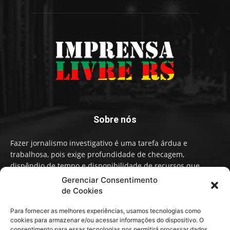
Sobre nós
Fazer jornalismo investigativo é uma tarefa árdua e
trabalhosa, pois exige profundidade de checagem,
dispêndio de tempo e disponibilidade de recursos que
influenciam na qualidade de informação e conteúdo. A
Gerenciar Consentimento
Imprensa Livre RS faz um Jornalismo independente,
de Cookies
baseado em fatos, não em narrativas ou opiniões políticas.
Para fornecer as melhores experiências, usamos tecnologias como
cookies para armazenar e/ou acessar informações do dispositivo. O
Contato:
contato@imprensalivrers.com.br
consentimento para essas tecnologias nos permitirá processar dados