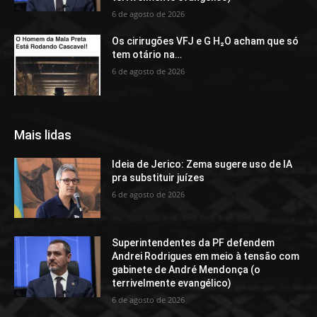
6 de agosto de 2026
Os cirirugões VFJ e G H₂O acham que só
tem otário na…
6 de agosto de 2026
Mais lidas
Ideia de Jerico: Zema sugere uso de IA
pra substituir juízes
6 de agosto de 2026
Superintendentes da PF defendem
Andrei Rodrigues em meio à tensão com
gabinete de André Mendonça (o
terrivelmente evangélico)
6 de agosto de 2026