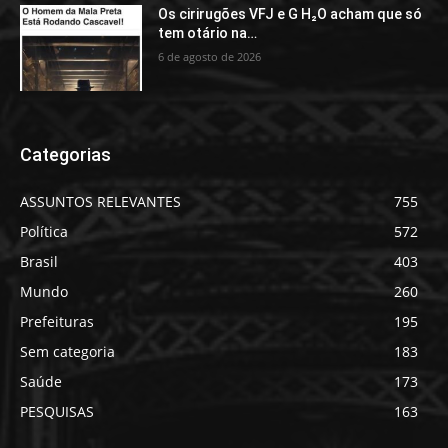
Os cirirugões VFJ e G H₂O acham que só
tem otário na…
6 de agosto de 2026
Categorias
ASSUNTOS RELEVANTES
755
Política
572
Brasil
403
Mundo
260
Prefeituras
195
Sem categoria
183
Saúde
173
PESQUISAS
163