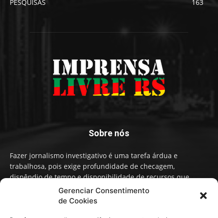
PESQUISAS
163
Sobre nós
Fazer jornalismo investigativo é uma tarefa árdua e
trabalhosa, pois exige profundidade de checagem,
dispêndio de tempo e disponibilidade de recursos que
influenciam na qualidade de informação e conteúdo. A
Gerenciar Consentimento
Imprensa Livre RS faz um Jornalismo independente,
de Cookies
baseado em fatos, não em narrativas ou opiniões políticas.