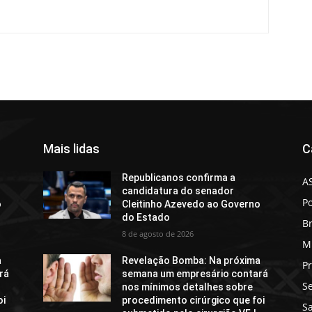
Mais lidas
C
Republicanos confirma a
A
candidatura do senador
Po
o
Cleitinho Azevedo ao Governo
do Estado
Br
8 de agosto de 2026
M
a
Revelação Bomba: Na próxima
Pr
rá
semana um empresário contará
S
nos mínimos detalhes sobre
oi
procedimento cirúrgico que foi
S