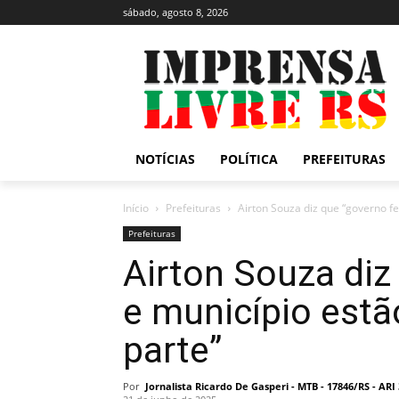
sábado, agosto 8, 2026
NOTÍCIAS
POLÍTICA
PREFEITURAS
Início
Prefeituras
Airton Souza diz que “governo fe
Prefeituras
Airton Souza diz
e município estã
parte”
Por
Jornalista Ricardo De Gasperi - MTB - 17846/RS - AR