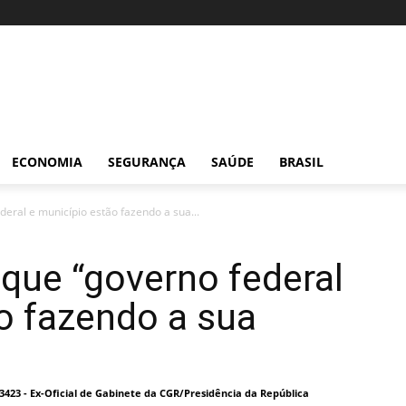
ECONOMIA
SEGURANÇA
SAÚDE
BRASIL
deral e município estão fazendo a sua...
 que “governo federal
o fazendo a sua
I 3423 - Ex-Oficial de Gabinete da CGR/Presidência da República