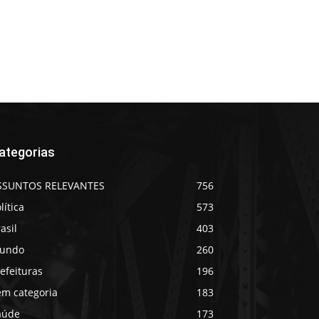
ategorias
SSUNTOS RELEVANTES
756
lítica
573
asil
403
undo
260
efeituras
196
em categoria
183
aúde
173