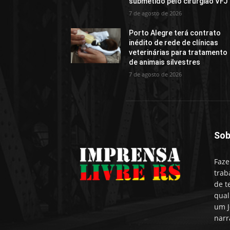
submetido pelo cirurgião VFJ
7 de agosto de 2026
Porto Alegre terá contrato
inédito de rede de clínicas
veterinárias para tratamento
de animais silvestres
7 de agosto de 2026
Sob
Faze
trab
de t
qual
um J
narr