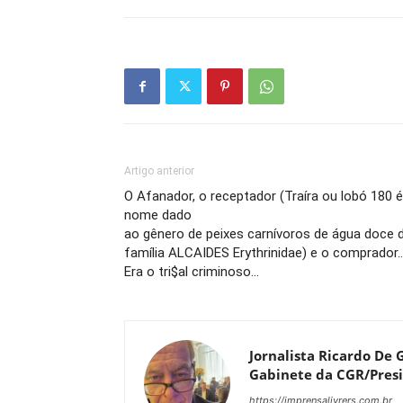
Artigo anterior
O Afanador, o receptador (Traíra ou lobó 180 é
nome dado
ao gênero de peixes carnívoros de água doce 
família ALCAIDES Erythrinidae) e o comprador
Era o tri$al criminoso…
Jornalista Ricardo De G
Gabinete da CGR/Presi
https://imprensalivrers.com.br