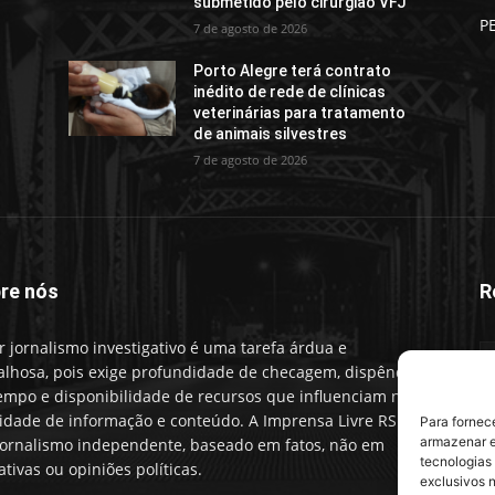
submetido pelo cirurgião VFJ
P
7 de agosto de 2026
Porto Alegre terá contrato
inédito de rede de clínicas
veterinárias para tratamento
de animais silvestres
7 de agosto de 2026
re nós
R
r jornalismo investigativo é uma tarefa árdua e
alhosa, pois exige profundidade de checagem, dispêndio
empo e disponibilidade de recursos que influenciam na
idade de informação e conteúdo. A Imprensa Livre RS faz
Para fornec
armazenar e
ornalismo independente, baseado em fatos, não em
tecnologias
ativas ou opiniões políticas.
exclusivos n