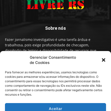
Sobre nós
Fazer jornalismo investigativo é uma tarefa árdua e
trabalhosa, pois exige profundidade de checagem,
dispêndio de tempo e disponibilidade de recursos que
influenciam na qualidade de informação e conteúdo. A
Gerenciar Consentimento
Imprensa Livre RS faz um Jornalismo independente,
de Cookies
baseado em fatos, não em narrativas ou opiniões políticas.
Para fornecer as melhores experiências, usamos tecnologias como
cookies para armazenar e/ou acessar informações do dispositivo. O
Contato:
contato@imprensalivrers.com.br
consentimento para essas tecnologias nos permitirá processar dados
como comportamento de navegação ou IDs exclusivos neste site. Não
consentir ou retirar o consentimento pode afetar negativamente certos
recursos e funções.
Redes sociais
Aceitar