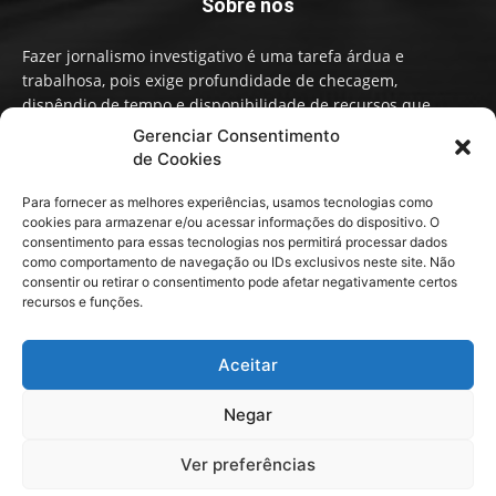
Sobre nós
Fazer jornalismo investigativo é uma tarefa árdua e
trabalhosa, pois exige profundidade de checagem,
dispêndio de tempo e disponibilidade de recursos que
influenciam na qualidade de informação e conteúdo. A
Gerenciar Consentimento
Imprensa Livre RS faz um Jornalismo independente,
de Cookies
baseado em fatos, não em narrativas ou opiniões políticas.
Para fornecer as melhores experiências, usamos tecnologias como
cookies para armazenar e/ou acessar informações do dispositivo. O
Contato:
contato@imprensalivrers.com.br
consentimento para essas tecnologias nos permitirá processar dados
como comportamento de navegação ou IDs exclusivos neste site. Não
consentir ou retirar o consentimento pode afetar negativamente certos
recursos e funções.
Redes sociais
Aceitar
Negar
Ver preferências
Imprensa Livre RS © 2023. Todos os direitos reservados.